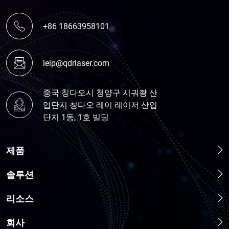
+86 18663958101
leip@qdrlaser.com
중국 칭다오시 청양구 시궈좡 산
업단지 칭다오 레이 레이저 산업
단지 1동, 1호 빌딩
제품
솔루션
리소스
회사