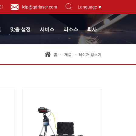
01
leip@qdrlaser.com
Language
션
맞춤 설정
서비스
리소스
회사
홈
제품
레이저 청소기