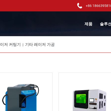
+86 186639581
제품
솔루
이저 커팅기
기타 레이저 가공