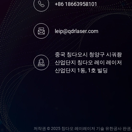
+86 18663958101
leip@qdrlaser.com
중국 칭다오시 청양구 시궈좡
산업단지 칭다오 레이 레이저
산업단지 1동, 1호 빌딩
저작권 © 2025 칭다오 레이레이저 기술 유한공사